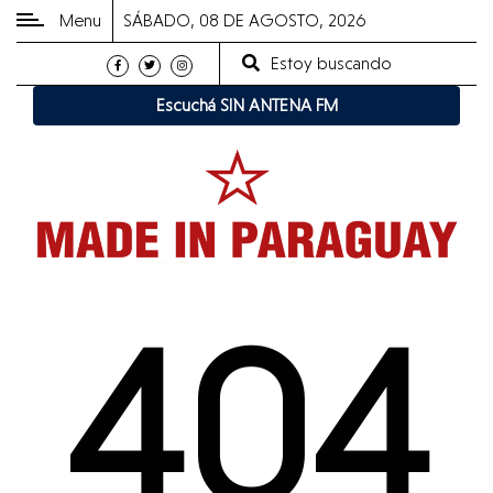
Menu
SÁBADO, 08 DE AGOSTO, 2026
Estoy buscando
CATEGORÍAS
Escuchá SIN ANTENA FM
POPULARES
Derechos
Humanos
Política
Medio
Ambiente
404
Cultura
Made
in
Radio